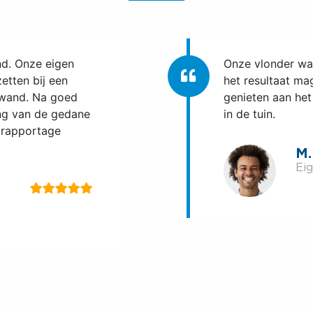
n keurige offerte.
De mannen van Ci
het eind zeer
bereikbaar en st
ook zeer te
klaar. Prima vak
amheden en de
resultaat dat al
hiermee gemoeid
V
Pro