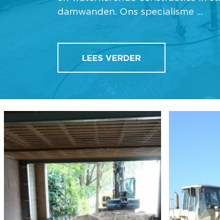
CivielTech B.V. zijn we oplossingsg
mee met onze opdrachtgever. Same
LEES VERDER