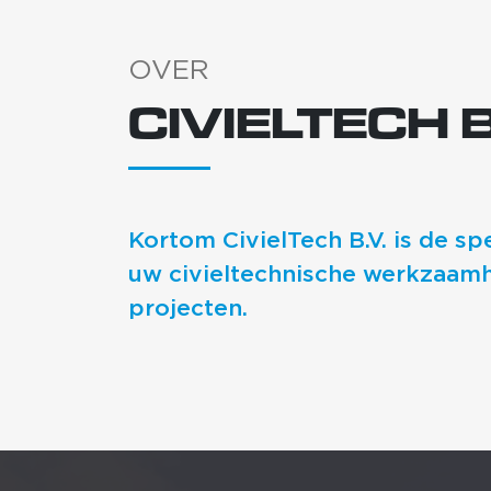
OVER
CIVIELTECH B
Kortom CivielTech B.V. is de spe
uw civieltechnische werkzaam
projecten.