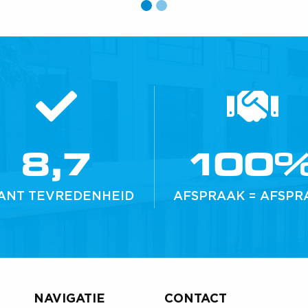
8,7
100
ANT TEVREDENHEID
AFSPRAAK = AFSPR
NAVIGATIE
CONTACT