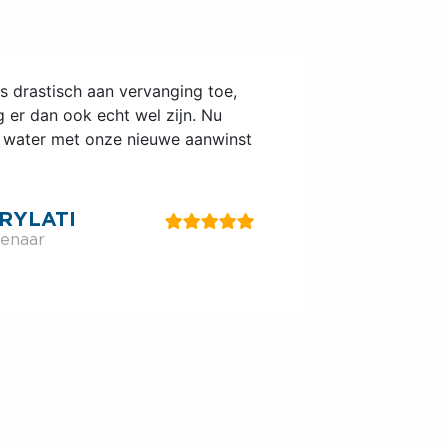
vielTech B.V. zijn dag en nacht
onden werkelijk altijd voor ons
werk en geen no-nonsens met als
les binnen de planning gereed was.
OSSEN
jectleider