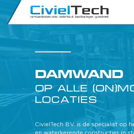
OPLOSSING-
GERICHT
TE WERK GAA
Wat de omvang van het project ook