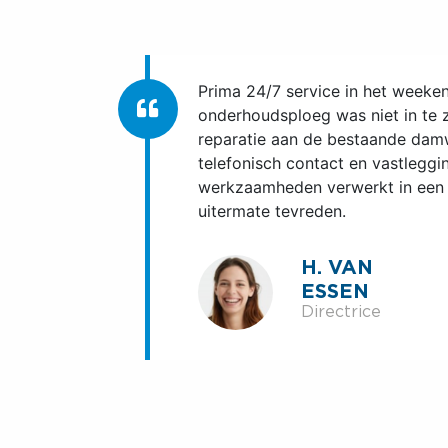
Nette prijs en binnen 2 dagen ee
Contact was vanaf het begin tot 
goed. Wij zijn als gemeente dan 
spreken over de gedane werkza
bijhorende tijd/planning welke 
was.
DIJKGRAAF
Beheerder